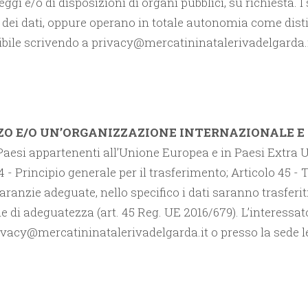
ggi e/o di disposizioni di organi pubblici, su richiesta. 
ei dati, oppure operano in totale autonomia come distint
ibile scrivendo a privacy@mercatininatalerivadelgarda.
RZO E/O UN’ORGANIZZAZIONE INTERNAZIONALE E
n Paesi appartenenti all’Unione Europea e in Paesi Extra 
 44 - Principio generale per il trasferimento; Articolo 45 
ranzie adeguate, nello specifico i dati saranno trasferit
i adeguatezza (art. 45 Reg. UE 2016/679). L’interessato 
ivacy@mercatininatalerivadelgarda.it o presso la sede leg