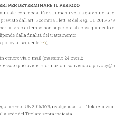
TERI PER DETERMINARE IL PERIODO
anuale, con modalità e strumenti volti a garantire la m
 previsto dall’art. 5 comma 1 lett. e) del Reg. UE 2016/67
per un arco di tempo non superiore al conseguimento delle 
ipende dalla finalità del trattamento:
s policy al seguente
);
link
in genere via e-mail (massimo 24 mesi);
interessato può avere informazioni scrivendo a privacy@m
 Regolamento UE 2016/679, rivolgendosi al Titolare, invian
la sede del Titolare sopra indicata.