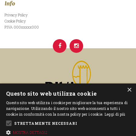
Info
Privacy Policy
Cookie Policy
P.IVA 000xxxxx000
×
Questo sito web utilizza cookie
Questo sito web utilizza i cookie per migliorare la tua esperienza di
navigazione. Utilizzando il nostro sito web acconsenti a tutti i
cookie in conformità con la nostra policy per i cookie.
Leggi di più
STRETTAMENTE NECESSARI
–
– P.IVA 00592840227
Privacy Policy
Cookie Policy
MOSTRA DETTAGLI