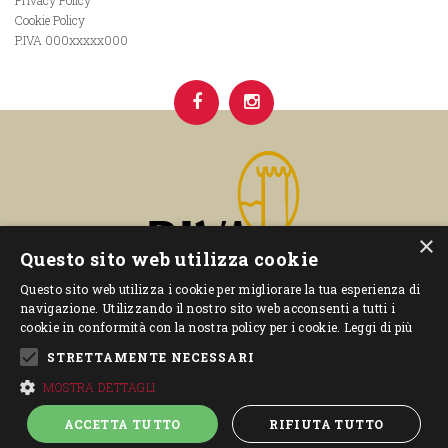
Privacy Policy
Cookie Policy
P.IVA 000xxxxx000
×
Questo sito web utilizza cookie
Questo sito web utilizza i cookie per migliorare la tua esperienza di
navigazione. Utilizzando il nostro sito web acconsenti a tutti i
cookie in conformità con la nostra policy per i cookie.
Leggi di più
STRETTAMENTE NECESSARI
–
– P.IVA 00592840227
MOSTRA DETTAGLI
Privacy Policy
Cookie Policy
ACCETTA TUTTO
RIFIUTA TUTTO
Power by
Graffiti Web