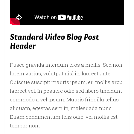
Standard Video Blog Post
Header
Fusce gravida interdum eros a mollis. Sed non
lorem varius, volutpat nisl in, laoreet ante.
Quisque suscipit mauris ipsum, eu mollis arcu
laoreet vel. In posuere odio sed libero tincidunt
commodo a vel ipsum. Mauris fringilla tellus
aliquam, egestas sem in, malesuada nunc.
Etiam condimentum felis odio, vel mollis est
tempor non…