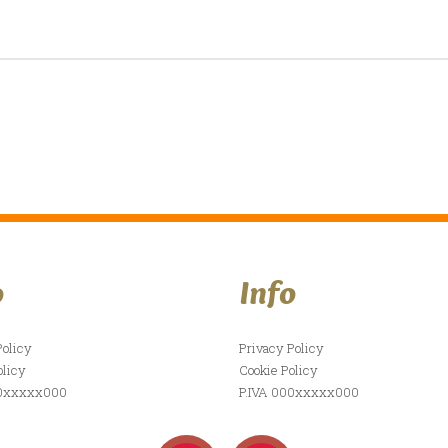
o
Info
Policy
Privacy Policy
olicy
Cookie Policy
00xxxxx000
P.IVA 000xxxxx000