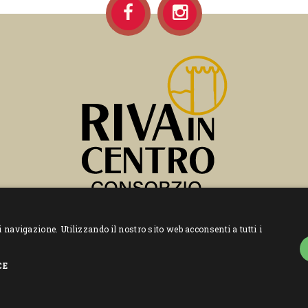
–
– P.IVA 00592840227
i navigazione. Utilizzando il nostro sito web acconsenti a tutti i
Privacy Policy
Cookie Policy
CE
Power by
Graffiti Web