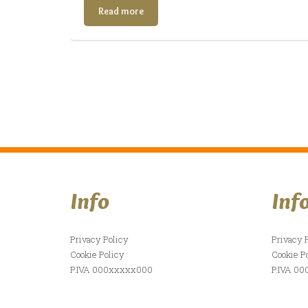
Read more
Info
Inf
Privacy Policy
Privacy 
Cookie Policy
Cookie P
P.IVA 000xxxxx000
P.IVA 0