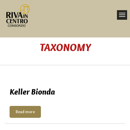
Toggl
navig
Nav
TAXONOMY
Home
Keller Bionda
Read more