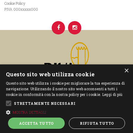
Cookie Policy
P.IVA 000xxxxx000
×
Questo sito web utilizza cookie
Questo sito web utilizza i cookie per migliorare la tua esperienza di
navigazione. Utilizzando il nostro sito web acconsenti a tutti i
cookie in conformità con la nostra policy per i cookie.
Leggi di più
STRETTAMENTE NECESSARI
–
– P.IVA 00592840227
Privacy Policy
Cookie Policy
MOSTRA DETTAGLI
ACCETTA TUTTO
RIFIUTA TUTTO
Power by
Graffiti Web