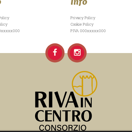
o
Info
Policy
Privacy Policy
olicy
Cookie Policy
00xxxxx000
P.IVA 000xxxxx000