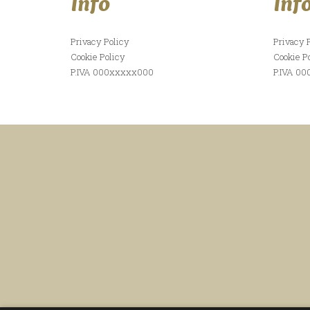
Info
Inf
Privacy Policy
Privacy 
Cookie Policy
Cookie P
P.IVA 000xxxxx000
P.IVA 0