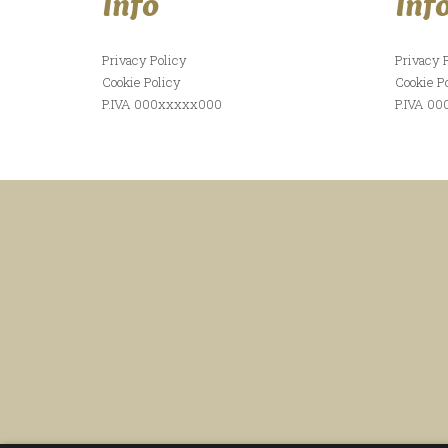
Info
Inf
Privacy Policy
Privacy 
Cookie Policy
Cookie P
P.IVA 000xxxxx000
P.IVA 0