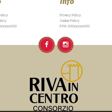
o
Info
Policy
Privacy Policy
olicy
Cookie Policy
00xxxxx000
P.IVA 000xxxxx000